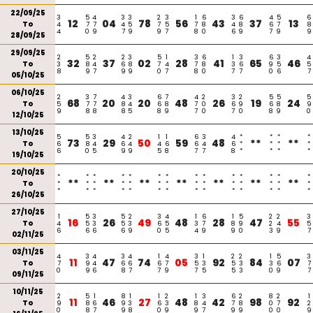
22/09/25
3
5
4
3
3
2
3
1
6
3
6
4
5
6
12
04
78
56
43
37
13
To
4
7
7
4
5
7
5
7
8
4
8
6
7
8
4
0
9
7
9
9
7
8
0
6
9
7
9
9
28/09/25
29/09/25
2
5
2
2
3
5
1
3
6
1
3
6
3
4
32
37
02
28
41
65
46
To
3
8
4
6
8
7
4
7
8
3
6
9
5
5
8
9
7
9
9
0
7
8
0
7
7
0
6
7
05/10/25
06/10/25
2
3
7
4
3
6
7
4
2
3
2
5
5
5
68
20
20
48
26
19
24
To
5
7
7
8
4
6
8
7
0
6
9
6
8
9
9
8
8
8
5
8
9
7
0
7
0
8
9
0
12/10/25
13/10/25
5
5
3
4
2
1
1
6
3
4
*
*
*
*
73
29
50
59
48
**
**
To
6
8
4
6
4
4
6
6
4
6
*
*
*
*
6
0
5
9
9
5
8
7
7
8
*
*
*
*
19/10/25
20/10/25
*
*
*
*
*
*
*
*
*
*
*
*
*
*
**
**
**
**
**
**
**
To
*
*
*
*
*
*
*
*
*
*
*
*
*
*
*
*
*
*
*
*
*
*
*
*
*
*
*
*
26/10/25
27/10/25
1
5
3
5
2
3
4
1
6
1
5
2
2
3
16
26
49
48
28
47
55
To
4
5
3
5
3
6
5
3
7
8
9
2
4
5
6
6
6
6
9
0
5
4
9
9
0
3
9
7
02/11/25
03/11/25
4
3
4
3
4
1
4
3
1
2
2
1
5
3
11
47
74
05
92
84
07
To
7
9
4
6
6
6
7
5
3
5
3
3
6
7
0
9
6
8
7
7
9
7
5
5
3
0
9
7
09/11/25
10/11/25
2
5
1
8
1
1
2
1
3
6
2
8
2
1
11
46
27
48
42
98
92
To
9
8
6
9
3
6
3
8
4
7
8
0
7
2
0
8
7
9
8
0
9
9
7
9
9
0
0
9