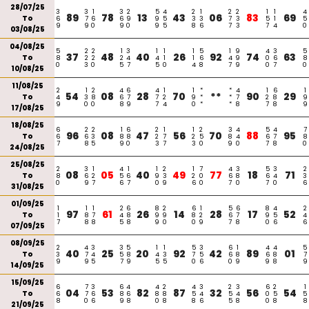
28/07/25
3
3
1
3
2
5
4
2
1
2
2
1
1
4
89
78
13
43
06
83
69
To
6
7
6
6
9
9
5
3
3
7
3
5
1
5
9
9
0
9
0
9
5
8
6
7
3
7
4
0
03/08/25
04/08/25
5
2
2
1
3
1
1
1
5
1
9
4
3
5
37
48
40
26
92
74
63
To
8
2
2
2
4
4
1
1
6
4
9
0
6
8
0
3
0
5
7
5
0
4
8
7
9
0
7
0
10/08/25
11/08/25
2
1
2
4
6
4
1
1
*
*
4
1
6
1
54
08
28
70
**
90
29
To
4
3
8
6
7
7
2
9
*
*
7
2
8
9
9
0
0
8
9
7
4
0
*
*
8
7
8
9
17/08/25
18/08/25
6
2
2
1
6
2
1
1
2
3
4
5
4
7
96
08
47
56
70
88
95
To
6
6
3
8
8
2
7
2
5
8
4
6
7
8
7
8
5
9
0
3
7
3
0
9
0
7
8
0
24/08/25
25/08/25
2
3
1
4
1
1
2
1
7
4
3
5
3
2
08
05
40
49
77
18
71
To
8
6
2
5
6
9
3
2
0
6
8
6
4
3
0
9
7
6
7
0
9
6
0
7
0
7
0
6
31/08/25
01/09/25
1
1
1
2
6
8
2
6
1
5
6
8
4
2
97
61
26
14
28
17
52
To
1
8
7
4
8
9
9
8
2
6
7
9
5
4
7
8
8
5
8
9
0
0
9
7
8
0
6
6
07/09/25
08/09/25
2
4
3
3
5
1
1
5
3
6
1
4
4
5
40
25
20
92
42
89
01
To
3
7
4
5
8
4
3
7
5
6
8
6
8
7
9
9
5
7
9
5
5
0
6
0
9
9
8
9
14/09/25
15/09/25
6
7
3
6
4
4
2
4
3
2
3
6
2
1
04
53
82
87
32
56
54
To
6
7
6
8
6
8
8
5
4
5
4
0
5
5
8
0
6
9
8
0
8
8
6
5
8
0
8
8
21/09/25