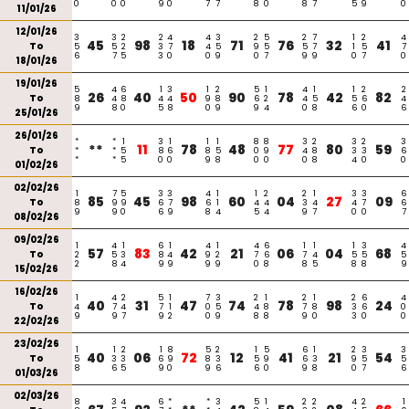
0
0
0
9
0
7
7
8
0
8
7
5
9
0
11/01/26
12/01/26
3
3
2
2
4
4
3
2
5
2
7
1
2
4
45
98
18
71
76
32
41
To
5
5
2
3
7
4
5
9
5
5
7
1
5
7
6
7
5
3
0
0
9
0
7
9
9
0
7
0
18/01/26
19/01/26
5
4
6
1
3
1
2
5
1
4
1
1
2
2
26
40
50
90
78
42
82
To
8
4
8
4
4
9
8
6
2
4
5
5
6
4
9
8
0
5
8
0
9
9
4
0
8
6
0
6
25/01/26
26/01/26
*
*
1
3
1
1
1
8
8
3
2
3
2
3
**
11
78
48
77
80
59
To
*
*
5
8
6
8
5
0
9
4
8
3
3
6
*
*
5
0
0
9
8
0
0
0
8
4
0
0
01/02/26
02/02/26
1
7
5
3
3
4
1
1
2
2
1
3
3
6
85
45
98
60
04
27
09
To
8
9
9
6
7
6
1
4
4
3
4
4
7
6
9
9
0
6
9
8
4
5
4
9
7
0
0
7
08/02/26
09/02/26
1
4
1
6
1
4
1
4
6
1
1
1
3
4
57
83
42
21
06
04
68
To
2
5
3
8
4
9
2
7
6
7
4
5
5
5
2
8
4
9
9
9
9
0
8
8
5
8
8
9
15/02/26
16/02/26
1
4
2
5
1
7
3
2
1
2
1
2
6
4
40
31
47
74
78
98
24
To
4
7
4
7
1
0
5
4
8
7
8
3
6
0
9
9
7
9
2
0
9
8
8
9
0
3
0
0
22/02/26
23/02/26
1
1
2
1
8
5
2
1
5
6
1
2
3
3
40
06
72
12
41
21
54
To
5
3
3
6
9
8
3
5
9
6
3
9
5
5
8
6
5
9
0
9
6
6
0
9
8
0
7
6
01/03/26
02/03/26
8
3
4
6
*
*
3
5
1
2
2
4
2
1